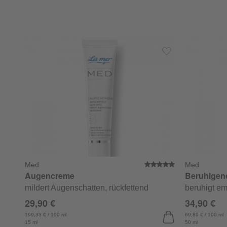
Med
Med
Durchschnittli
Augencreme
Beruhigen
mildert Augenschatten, rückfettend
beruhigt em
29,90 €
34,90 €
199,33 € / 100 ml
69,80 € / 100 ml
15 ml
50 ml