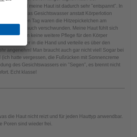
r Pflege und meine Haut ist dadurch sehr "entspannt". In
en habe ich das Gesichtswasser anstatt Körperlotion
f den anderen Tag waren die Hitzepickelchen am
en und am Bauch verschwunden. Meine Haut fühlt sich
wohl ich dann keine weitere Pflege für den Körper
sichtswasser in die Hand und verteile es über den
ehr angenehm! Man braucht auch gar nicht viel! Sogar bei
 (ich hatte vergessen, die Fußrücken mit Sonnencreme
dung des Gesichtswassers ein "Segen", es brennt nicht
fort. Echt klasse!
as die Haut nicht reizt und für jeden Hauttyp anwendbar.
e Poren sind wieder frei.