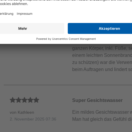
Gesichtsreinigung und vor de
28. Juni 2026 15:19
den letzten sehr heißen Tag
verwendet und von einem au
Dekolleté sowie an den Arm
trotzdem sehr gepflegt an ob
verwende. Ich gebe etwas Ge
ganzen Körper, inkl. Füße, s
einem leichten Sonnenbrand
zu schützen) war die Verwen
beim Auftragen und lindert so
Durchschnittliche Bewertung von 5 von 5 Sternen
Super Gesichtswasser
Ein mildes Gesichtswasser w
von Kathleen
Man hat gleich das Gefühl di
2. November 2025 07:36