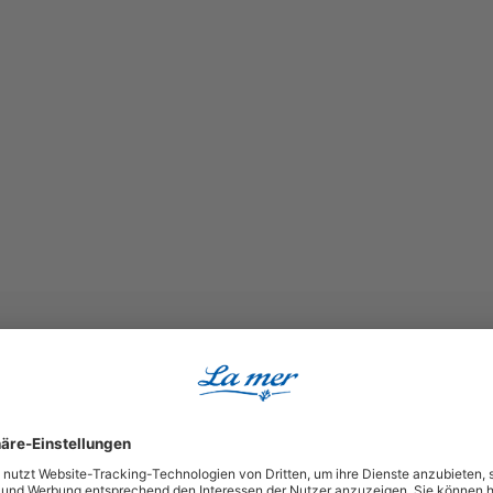
Durchschnittliche Bewertung von 5 von 5 Sternen
Super Tipp für die Somme
Ich (61 Jahre )benutze das 
von Nicole