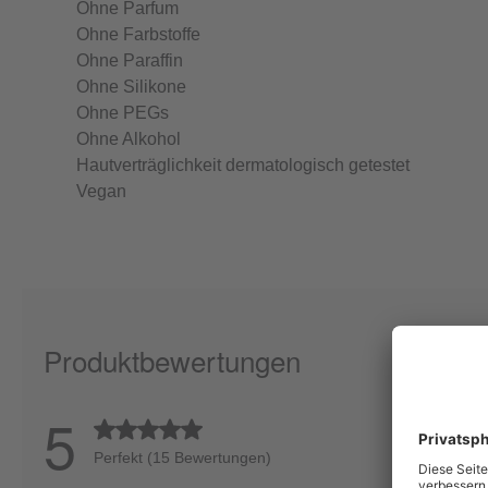
Ohne Parfum
Ohne Farbstoffe
Ohne Paraffin
Ohne Silikone
Ohne PEGs
Ohne Alkohol
Hautverträglichkeit dermatologisch getestet
Vegan
Produktbewertungen
5
Durchschnittliche Bewertung von 5 von 5 Sternen
Perfekt (15 Bewertungen)