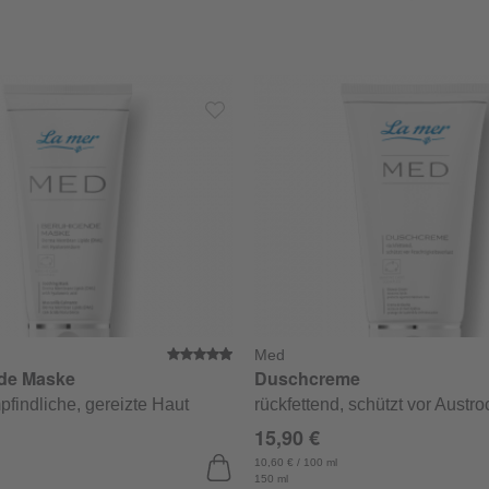
Med
che Bewertung von 5 von 5 Sternen
Durchschnittliche Bewertung von
de Maske
Duschcreme
pfindliche, gereizte Haut
rückfettend, schützt vor Austr
15,90 €
10,60 € / 100 ml
150 ml