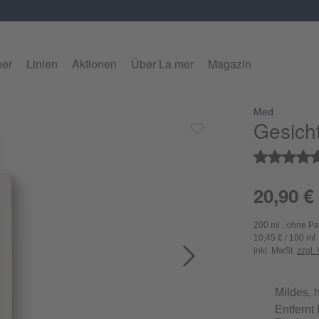
per
Linien
Aktionen
Über La mer
Magazin
Med
alerie überspringen
Gesich
Durchschnitt
20,90 €
200 ml , ohne P
10,45 € / 100 ml
inkl. MwSt.
zzgl.
Mildes,
Entfernt