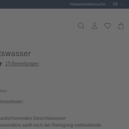
Verkaufsstellensuche
DE
tswasser
liche Bewertung von 5 von 5 Sternen
15 Bewertungen
arfum
 Versandkosten
 hautschonendes Gesichtswasser
 besonders sanft nach der Reinigung verbliebende