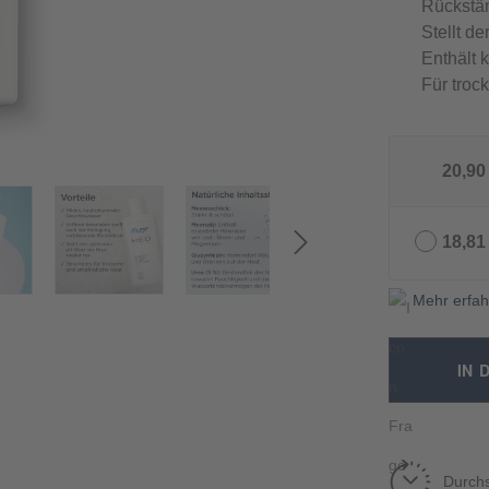
Rückstä
Stellt d
Enthält 
Für troc
20,90
18,81
Mehr erfah
IN 
Durchs