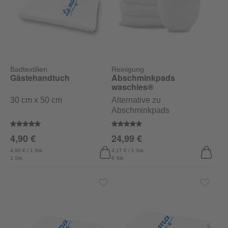
Badtextilien
Reinigung
Gästehandtuch
Abschminkpads
waschies®
30 cm x 50 cm
Alternative zu
Abschminkpads
Durchschnittliche Bewertung von 5 von 5 Sternen
Durchschnittliche Bewertung vo
4,90 €
24,99 €
4,90 € / 1 Stk
4,17 € / 1 Stk
1 Stk
6 Stk