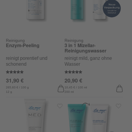
Reinigung
Reinigung
Enzym-Peeling
3 in 1 Mizellar-
Reinigungswasser
reinigt porentief und
reinigt mild, ganz ohne
schonend
Wasser
Durchschnittliche Bewertung von 5 von 5 Sternen
Durchschnittliche Bewertung vo
31,90 €
20,90 €
265,83 € / 100 g
10,45 € / 100 ml
12 g
200 ml