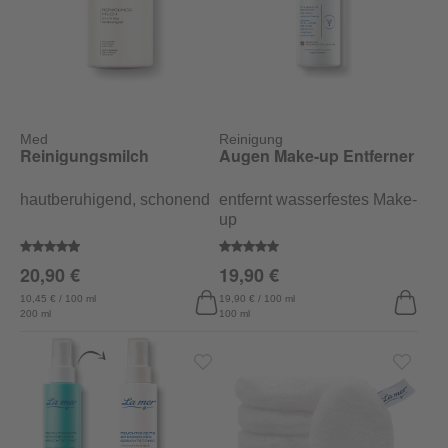
Med
Reinigung
Reinigungsmilch
Augen Make-up Entferner
hautberuhigend, schonend
entfernt wasserfestes Make-
up
Durchschnittliche Bewertung von 4.9 von 5 Sternen
Durchschnittliche Bewertung vo
20,90 €
19,90 €
10,45 € / 100 ml
19,90 € / 100 ml
200 ml
100 ml