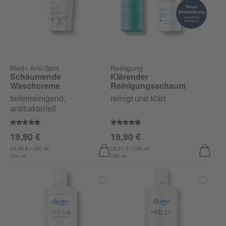
Med+ Anti-Spot
Reinigung
Schäumende
Klärender
Waschcreme
Reinigungsschaum
tiefenreinigend,
reinigt und klärt
antibakteriell
Durchschnittliche Bewertung von 4.9 von 5 Sternen
Durchschnittliche Bewertung von
19,90 €
19,90 €
19,90 € / 100 ml
13,27 € / 100 ml
100 ml
150 ml