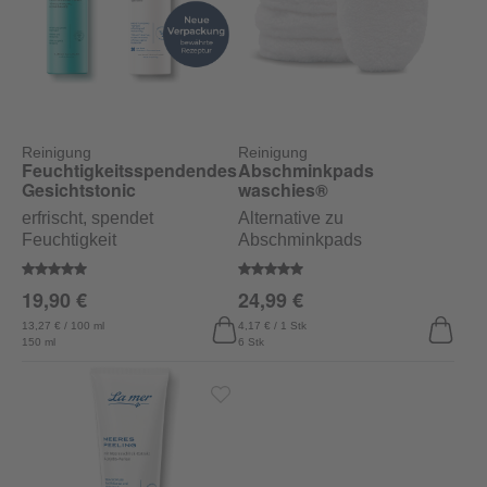
Reinigung
Reinigung
Feuchtigkeitsspendendes
Abschminkpads
Gesichtstonic
waschies®
erfrischt, spendet
Alternative zu
Feuchtigkeit
Abschminkpads
Durchschnittliche Bewertung von 5 von 5 Sternen
Durchschnittliche Bewertung vo
19,90 €
24,99 €
13,27 € / 100 ml
4,17 € / 1 Stk
150 ml
6 Stk