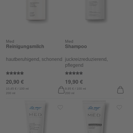
Med
Med
Reinigungsmilch
Shampoo
hautberuhigend, schonend
juckreizreduzierend,
pflegend
Durchschnittliche Bewertung von 4.9 von 5 Sternen
Durchschnittliche Bewertung vo
20,90 €
19,90 €
10,45 € / 100 ml
9,95 € / 100 ml
200 ml
200 ml