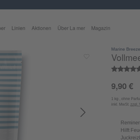
per
Linien
Aktionen
Über La mer
Magazin
Marine Breez
alerie überspringen
Vollme
Durchschnitt
9,90 €
1 kg , ohne Parf
inkl. MwSt.
zzgl.
Reminera
Hilft Fe
Juckreiz