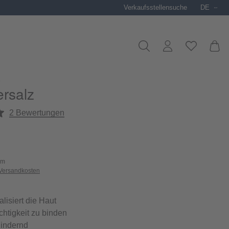
Verkaufsstellensuche
DE
e
ersalz
liche Bewertung von 5 von 5 Sternen
2 Bewertungen
um
 Versandkosten
lisiert die Haut
uchtigkeit zu binden
lindernd