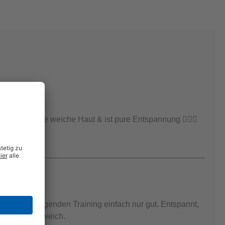
eine schöne weiche Haut & ist pure Entspannung 🙋🏼‍♀️
kt 😉
nem anstrengenden Training einfach nur gut. Entspannt,
schön seidig weich.