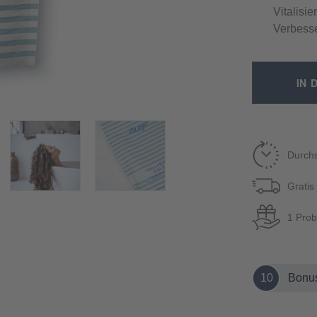
Vitalisie
Verbesse
IN 
Durchs
Gratis
1 Prob
10
Bonus