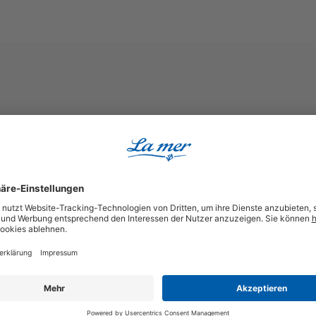
Durchschnittliche Bewertung von 5 von 5 Sternen
Tolle Pflege für die Haut...!
Das Vollmeerbadesalz macht 
von Karola
Hatte es erst kürzlich entdec
2. Juni 2024 16:00
Durchschnittliche Bewertung von 5 von 5 Sternen
Herrlich regenerierend
Das Meersalzbad tut nach ei
von Meike
lockert und macht die Haut 
18. Mai 2024 09:34