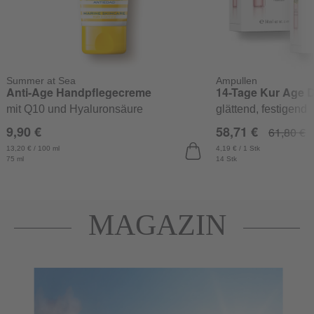
Summer at Sea
Ampullen
Anti-Age Handpflegecreme
14-Tage Kur Age 
mit Q10 und Hyaluronsäure
glättend, festigend
9,90 €
58,71 €
61,80 €
13,20 € / 100 ml
4,19 € / 1 Stk
75 ml
14 Stk
MAGAZIN