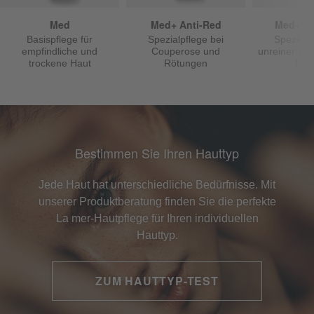
Med
Med+ Anti-Red
Med+ An
Basispflege für
Spezialpflege bei
Spezialp
empfindliche und
Couperose und
unreiner Ha
trockene Haut
Rötungen
Pic
Bestimmen Sie Ihren Hauttyp
Jede Haut hat unterschiedliche Bedürfnisse. Mit
unserer Produktberatung finden Sie die perfekte
La mer-Hautpflege für Ihren individuellen
Hauttyp.
ZUM HAUTTYP-TEST