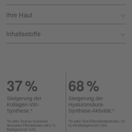
Ihre Haut
Inhaltsstoffe
37
%
68
%
Steigerung der
Steigerung der
Kollagen-VIII-
Hyaluronsäure-
Synthese.
*
Synthase-Aktivität.
*
*
In-vitro-Test an humanen
*
In-vitro-Test (Fibroblastenkultur, 24
dermalen Fibroblasten mit 2 %
h) mit Matrigenics® 14G.
Matrigenics® 14G.