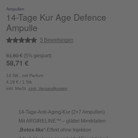
Ampullen
14-Tage Kur Age Defence
Ampulle
Durchschnittliche Bewertung von 5 von 5 Sternen
5 Bewertungen
61,80 €
(5% gespart)
58,71 €
14 Stk , mit Parfum
4,19 € / 1 Stk
inkl. MwSt.
zzgl. Versandkosten
14-Tage-Anti-Aging-Kur (2×7 Ampullen)
Mit ARGIRELINE™ – glättet Mimikfalten
„
Botox-like
“-Effekt ohne Injektion