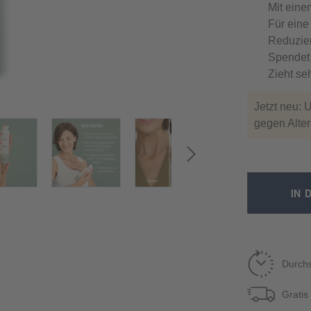
Mit eine
Für eine
Reduzier
Spendet 
Zieht seh
Jetzt neu: 
gegen Alte
IN 
Durchs
Gratis