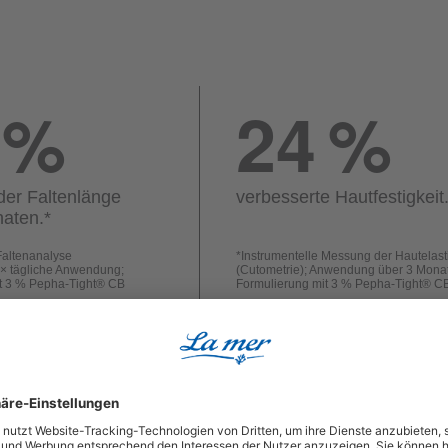
%
24
%
der Faltenlänge
verbesserte Hautfestigkeit
aten.
*
Faltenanalyse
*
Instrumentelle Messung der Hautelasti
 2× tägliche Anwendung;
(Cutometrie); Anwendung über 3 Mona
t 3 % Pepha-Tight® CB
Formulierung mit 3 % Pepha-Tight® C