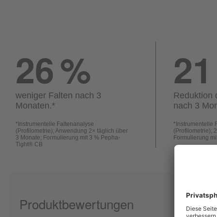
26
%
21
weniger Falten nach 3
Reduktion 
Monaten.
*
nach 3 Mon
*
Instrumentelle Faltenanalyse
*
Instrumentelle 
(Profilometrie); Anwendung 2× täglich über
(Profilometrie);
3 Monate; Formulierung mit 3 % Pepha-
Formulierung mi
Tight® CB
Produktbewertungen