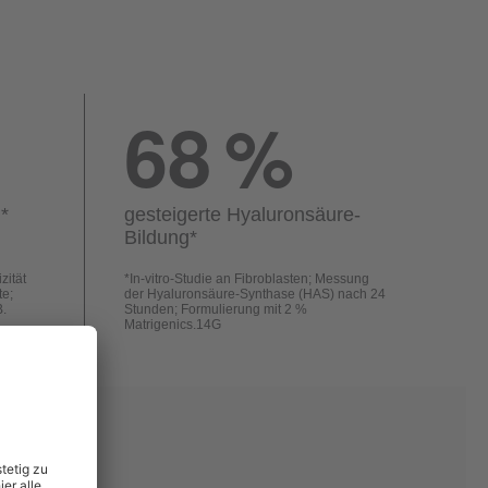
68
%
.
*
gesteigerte Hyaluronsäure-
Bildung
*
zität
*
In-vitro-Studie an Fibroblasten; Messung
te;
der Hyaluronsäure-Synthase (HAS) nach 24
B.
Stunden; Formulierung mit 2 %
Matrigenics.14G