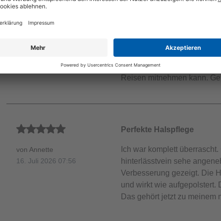
Sternen
Durchschnittliche Bewertung von 4 von 5 Sternen
Sehr effektiv
Die Creme an sich finde ich 
von Julia
angenehm und lässt sich schne
5. August 2026 05:51
Schwere das Behälters. Schö
Reisen mitnehmen kann. Gefü
Durchschnittliche Bewertung von 5 von 5 Sternen
Perfekte Halspflege
Ich war komplett überrascht. 
von Annette
hinterlässtvein sehe angeneh
16. Juli 2026 07:56
Verbesserung gezeigt. Die H
und wirkt wie aufgepolstert.
Das gehört jetzt zu meinem