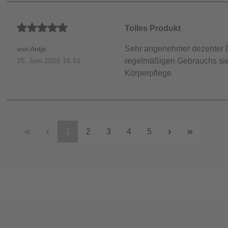
Durchschnittliche Bewertung von 5 von 5 Sternen
Tolles Produkt
Sehr angenehmer dezenter D
von Antje
regelmäßigen Gebrauchs sieh
25. Juni 2026 16:51
Körperpflege
1
2
3
4
5