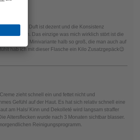
sehr gut. Der Duft ist dezent und die Konsistenz
ll verteilen. Das einzige was mich wirklich stört ist die
n wäre eine Minivariante halb so groß, die man auch auf
hlt hab ich mit dieser Flasche ein Kilo Zusatzgepäck😉
Creme zieht schnell ein und fettet nicht und
mes Gefühl auf der Haut. Es hat sich relativ schnell eine
aut am Hals/ Kinn und Dekolleté wird langsam straffer
 Die Altersflecken wurde nach 3 Monaten sichtbar blasser.
 morgendlichen Reinigungsprogramm.