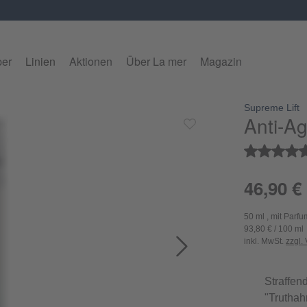
per
Linien
Aktionen
Über La mer
Magazin
Supreme Lift
alerie überspringen
Anti-A
Durchschnitt
46,90 €
50 ml , mit Parfu
93,80 € / 100 ml
inkl. MwSt.
zzgl.
Straffen
"Truthahn