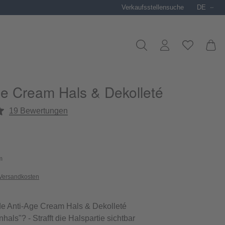
Verkaufsstellensuche
DE
ge Cream Hals & Dekolleté
liche Bewertung von 4.8 von 5 Sternen
19 Bewertungen
m
 Versandkosten
de Anti-Age Cream Hals & Dekolleté
hals"? - Strafft die Halspartie sichtbar