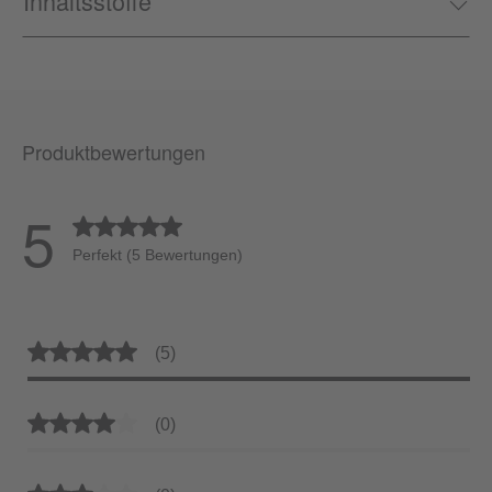
Inhaltsstoffe
Produktbewertungen
5
Durchschnittliche Bewertung von 5 von 5 Sternen
Perfekt (5 Bewertungen)
Durchschnittliche Bewertung von 5 von 5 Sternen
(5)
Durchschnittliche Bewertung von 4 von 5 Sternen
(0)