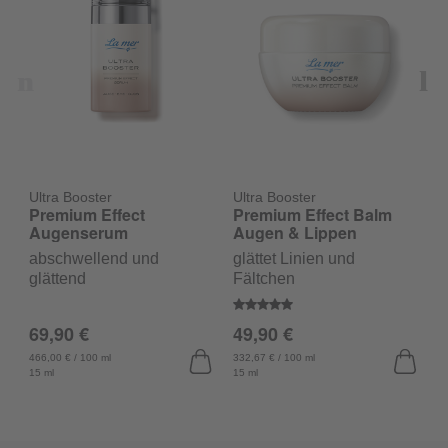
Ultra Booster
Ultra Booster
Premium Effect
Premium Effect Balm
U
P
Augenserum
Augen & Lippen
N
abschwellend und
glättet Linien und
s
glättend
Fältchen
Durchschnittliche Bewertung v
69,90 €
49,90 €
D
9
466,00 € / 100 ml
332,67 € / 100 ml
15 ml
15 ml
19
50