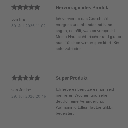
Durchschnittliche Bewertung von 5 von 5 Sternen
Hervorragendes Produkt
Ich verwende das Gesichtsöl
von Ina
morgens und abends und kann
30. Juli 2026 11:02
sagen, es hält, was es verspricht.
Meine Haut sieht frischer und glatter
aus. Fältchen wirken gemildert. Bin
sehr zufrieden.
Durchschnittliche Bewertung von 5 von 5 Sternen
Super Produkt
Ich liebe es benutze es nun seid
von Janine
mehreren Wochen und sehe
29. Juli 2026 20:46
deutlich eine Veränderung.
Wahnsinnig tolles Hautgefühl,bin
begeistert