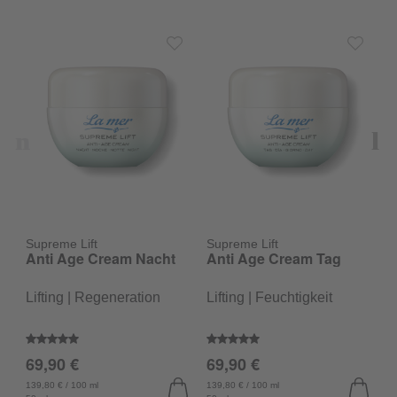
Supreme Lift
Supreme Lift
Anti Age Cream Nacht
Anti Age Cream Tag
S
A
G
Lifting | Regeneration
Lifting | Feuchtigkeit
L
Durchschnittliche Bewertung von 5 von 5 Sternen
Durchschnittliche Bewertung v
69,90 €
69,90 €
D
4
139,80 € / 100 ml
139,80 € / 100 ml