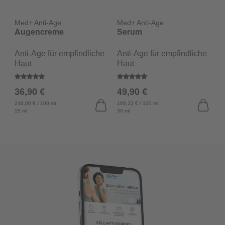
Med+ Anti-Age
Med+ Anti-Age
Augencreme
Serum
M
T
Anti-Age für empfindliche
Anti-Age für empfindliche
A
Haut
Haut
H
Durchschnittliche Bewertung von 5 von 5 Sternen
Durchschnittliche Bewertung v
36,90 €
49,90 €
D
4
246,00 € / 100 ml
166,33 € / 100 ml
15 ml
30 ml
99
50