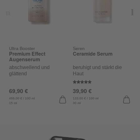
Ultra Booster
Seren
Premium Effect
Ceramide Serum
S
V
Augenserum
abschwellend und
beruhigt und stärkt die
r
glättend
Haut
Durchschnittliche Bewertung v
69,90 €
39,90 €
D
3
466,00 € / 100 ml
133,00 € / 100 ml
15 ml
30 ml
13
30