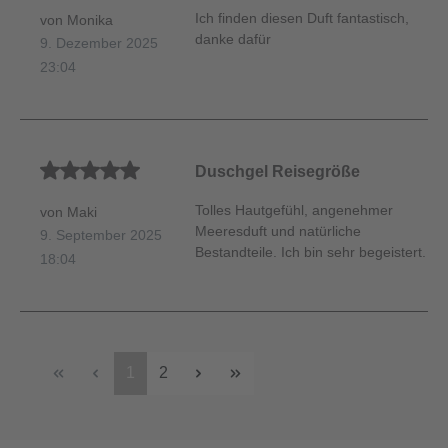
Ich finden diesen Duft fantastisch,
von Monika
danke dafür
9. Dezember 2025
23:04
Durchschnittliche Bewertung von 5 von 5 Sternen
Duschgel Reisegröße
Tolles Hautgefühl, angenehmer
von Maki
Meeresduft und natürliche
9. September 2025
Bestandteile. Ich bin sehr begeistert.
18:04
1
2