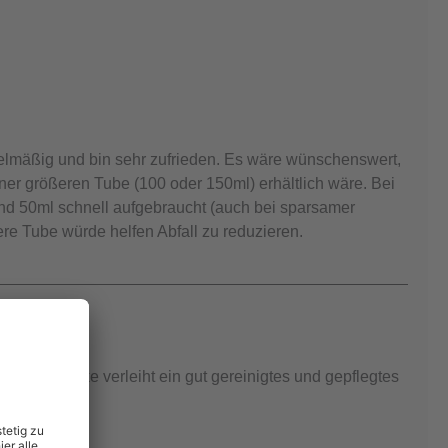
elmäßig und bin sehr zufrieden. Es wäre wünschenswert,
ner größeren Tube (100 oder 150ml) erhältlich wäre. Bei
d 50ml schnell aufgebraucht (auch bei sparsamer
e Tube würde helfen Abfall zu reduzieren.
gut! die Maske verleiht ein gut gereinigtes und gepflegtes