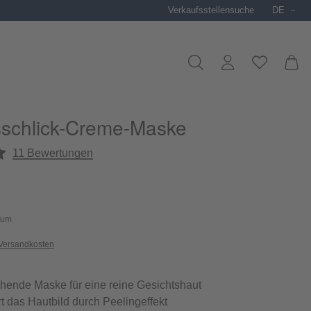
Verkaufsstellensuche
DE
schlick-Creme-Maske
liche Bewertung von 4.9 von 5 Sternen
11 Bewertungen
fum
 Versandkosten
hende Maske für eine reine Gesichtshaut
rt das Hautbild durch Peelingeffekt