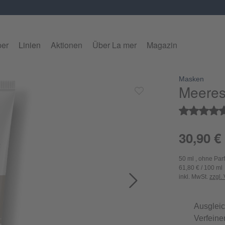
per
Linien
Aktionen
Über La mer
Magazin
Masken
alerie überspringen
Meeres
Durchschnitt
30,90 €
50 ml , ohne Par
61,80 € / 100 ml
inkl. MwSt.
zzgl.
Ausgleic
Verfeine