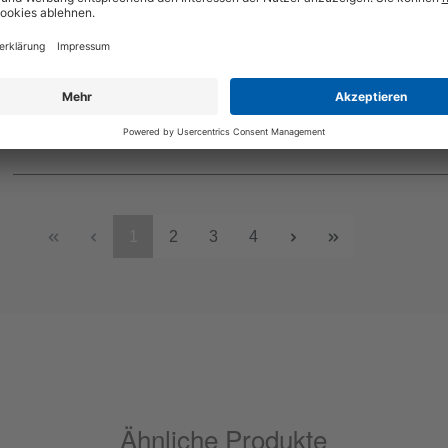
Durchschnittliche Bewertung von 5 von 5 Sternen
Sehr reichhaltig
Super reichhaltiges Peeling
von Kim
super!
8. Januar 2026 20:54
1
2
3
4
Ähnliche Produkte