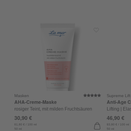
Masken
Supreme Lift
Durchschnittli
AHA-Creme-Maske
Anti-Age C
rosiger Teint, mit milden Fruchtsäuren
Lifting | Elas
30,90 €
46,90 €
61,80 € / 100 ml
93,80 € / 100 ml
50 ml
50 ml