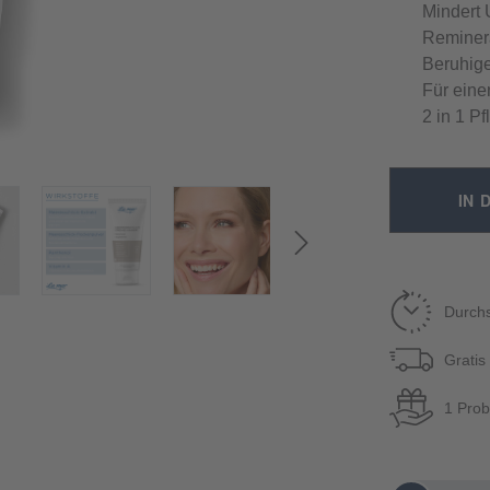
Mindert 
Reminera
Beruhig
Für eine
2 in 1 P
IN 
Durchs
Gratis
1 Prob