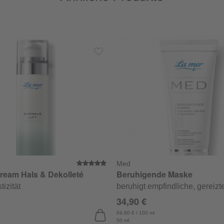
Med
che Bewertung von 5 von 5 Sternen
Durchschnittliche Bewertung von
ream Hals & Dekolleté
Beruhigende Maske
tizität
beruhigt empfindliche, gereizt
34,90 €
69,80 € / 100 ml
50 ml