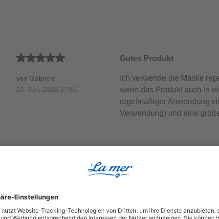
Sternen
Durchschnittliche Bewertung von 5 von 5 Sternen
Gutes Produkt
Ich verwende die Maske reg
von Gabriele
wenn das Produkt auch in ei
20. Juni 2026 17:51
regelmäßiger Anwendung sin
Verwendung) und eine größer
Durchschnittliche Bewertung von 4 von 5 Sternen
meeresschlickmaske
ich vertrage die Maske sehr 
von Susanne
gefühl .
12. Juni 2026 20:37