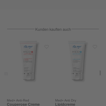
Kunden kauften auch
Med+ Anti-Red
Med+ Anti Dry
Couperose Creme
Lipidcreme
M