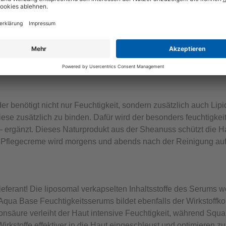
r benötigt nicht nur Feuchtigkeit, sondern zusätzlich auch Li
, diese zusätzlich zu binden. Dafür wird der besonders feuchtig
 ergänzt. Dieses Naturprodukt aus der Sheanuss schützt die Ha
de Pflegecreme wird morgens und abends nach der Reinigung au
lieferant! Die liposomal verkapselten Inhaltsstoffe des Seru
 Aqua Base Feuchtigkeitsserums bildet ebenfalls der Wirkstoffk
nsäure verleiht der Haut intensive Feuchtigkeit, während Squal
stoffe effektiver in die Haut eingeschleust und optimieren zusät