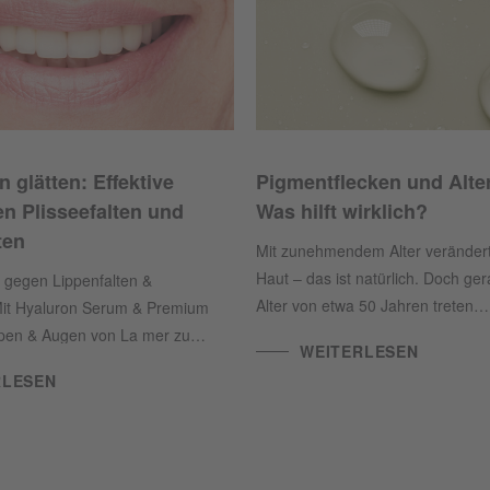
n glätten: Effektive
Pigmentflecken und Alte
en Plisseefalten und
Was hilft wirklich?
ten
Mit zunehmendem Alter verändert
Haut – das ist natürlich. Doch ge
e gegen Lippenfalten &
Alter von etwa 50 Jahren treten
 Mit Hyaluron Serum & Premium
Hautveränderungen wie Pigment-
ppen & Augen von La mer zu
WEITERLESEN
Altersflecken stärker in den Vord
er Haut rund um die Lippen.
RLESEN
diesen Hautbedürfnissen mit gezie
begegnen können und welche Pr
besonders wirksam sind, erfahren 