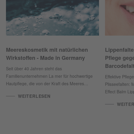
Meereskosmetik mit natürlichen
Lippenfalte
Wirkstoffen - Made in Germany
Pflege geg
Barcodefal
Seit über 40 Jahren steht das
Familienunternehmen La mer für hochwertige
Effektive Pfleg
Hautpflege, die von der Kraft des Meeres
Plisseefalten:
inspiriert ist. Mit modernster Forschung und
Effect Balm Li
WEITERLESEN
wertvollen, natürlichen Nährstoffen aus der
glatter, straff
WEITE
Nordsee entwickeln wir in unserem eigenen
Laboratorium in Cuxhaven einzigartige Produkte,
die die Haut verwöhnen und regenerieren.