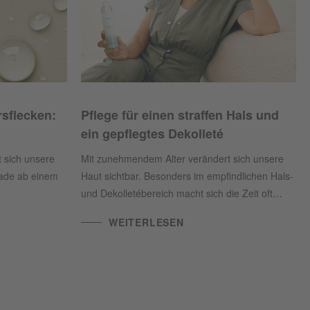
rsflecken:
Pflege für einen straffen Hals und
ein gepflegtes Dekolleté
 sich unsere
Mit zunehmendem Alter verändert sich unsere
rade ab einem
Haut sichtbar. Besonders im empfindlichen Hals-
und Dekolletébereich macht sich die Zeit oft
 und
zuerst bemerkbar: Die Haut wird dünner, verliert
WEITERLESEN
ergrund. Wie Sie
an Elastizität und Feuchtigkeit – und es
lter Pflege
entstehen Falten und erschlaffte Partien, die
odukte
umgangssprachlich gerne als „Truthahnhals“
Sie hier.
bezeichnet werden. Doch diese natürliche
Entwicklung muss nicht einfach hingenommen