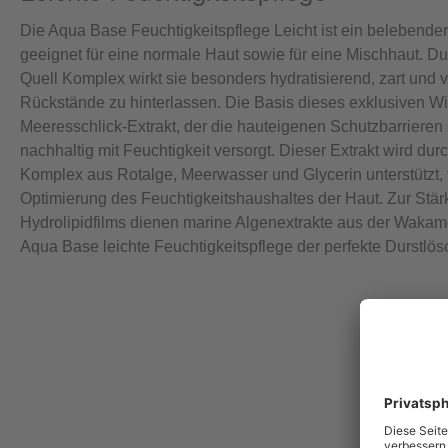
Die Aqua Base Feuchtigkeitspflege Leicht ist ein belebender
geeignet für eine normale Haut sowie für eine Mischhaut. D
Quell Komplex wirkt sie besonders hydratisierend, zart und 
Rückstände zu hinterlassen. Die Basis dieses exklusiven Wirk
Meeresschlick-Extrakt, der die hauteigenen Schutzbarrieren 
nachhaltig mit Feuchtigkeit versorgt. Dieser Extrakt wird dur
Komplex aus Rotalge, Meerwasser und Glycerin unterstützt, f
Optimierung des Feuchtigkeitshaushaltes der Haut. Zur Stä
Hydrolipidfilms dienen marine Algenextrakte aus der Wakame
Aqua Base leichte Feuchtigkeitspflege der perfekte Durstlösc