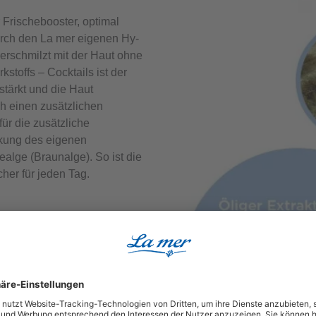
 Frischebooster, optimal
urch den La mer eigenen Hy-
verschmilzt mit der Haut ohne
stoffs – Cocktails ist der
stärkt und die Haut
ch einen zusätzlichen
ür die zusätzliche
rkung des eigenen
alge (Braunalge). So ist die
her für jeden Tag.