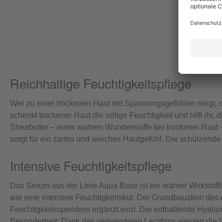
Reichhaltige Feuchtigkeitspflege
Wer zu einer trockenen Haut mit Spannungsgefühlen neigt, de
schenkt trockener Haut die nötige Feuchtigkeit und hilft ihr
Sheabutter – einer wahren Wunderwaffe bei trockener Haut –
sorgt für ein zartes und weiches Hautgefühl. Die schützen
Intensive Feuchtigkeitspflege
Das Serum aus der Linie Aqua Base ist ein wahrer Wirkstoff
wie eine intensive Feuchtigkeitskur. Der Grundbaustein des
Feuchtigkeitsspendern ergänzt wird. Die enthaltende Hyaluro
Besonderheit: Dank des verwendeten Lecithins werden die Wirk