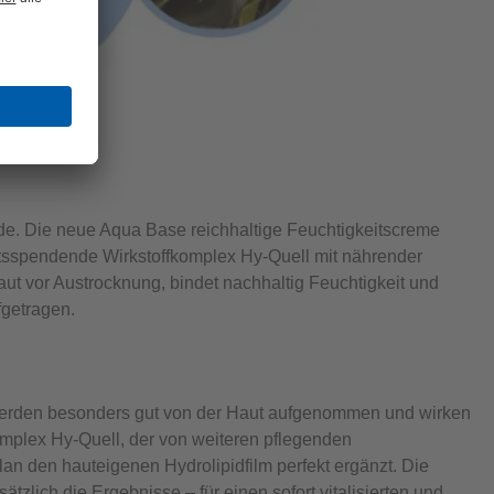
pide. Die neue Aqua Base reichhaltige Feuchtigkeitscreme
keitsspendende Wirkstoffkomplex Hy-Quell mit nährender
ut vor Austrocknung, bindet nachhaltig Feuchtigkeit und
fgetragen.
ms werden besonders gut von der Haut aufgenommen und wirken
omplex Hy-Quell, der von weiteren pflegenden
an den hauteigenen Hydrolipidfilm perfekt ergänzt. Die
zlich die Ergebnisse – für einen sofort vitalisierten und