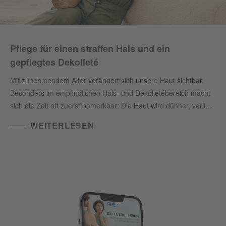
Pflege für einen straffen Hals und ein
gepflegtes Dekolleté
Mit zunehmendem Alter verändert sich unsere Haut sichtbar.
Besonders im empfindlichen Hals- und Dekolletébereich macht
sich die Zeit oft zuerst bemerkbar: Die Haut wird dünner, verliert
an Elastizität und Feuchtigkeit – und es entstehen Falten und
WEITERLESEN
erschlaffte Partien, die umgangssprachlich gerne als
„Truthahnhals“ bezeichnet werden. Doch diese natürliche
Entwicklung muss nicht einfach hingenommen werden. Mit
gezielter Pflege und hochwirksamen marinen Wirkstoffen lässt
sich dem sichtbaren Hautalterungsprozess sanft
entgegenwirken.