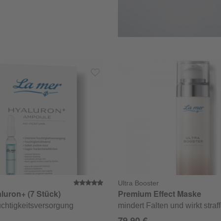
Ultra Booster
e Bewertung von 5 von 5 Sternen
Durchschnittliche Bewertung von 
luron+ (7 Stück)
Premium Effect Maske
uchtigkeitsversorgung
mindert Falten und wirkt straf
79,90 €