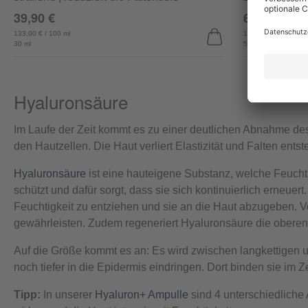
39,90 €
69,90 €
133,00 € / 100 ml
139,80 € / 100 ml
30 ml
50 ml
Hyaluronsäure
Im Laufe der Zeit kommt es zu einer deutlichen Abnahme de
den Hautzellen. Die Haut verliert Elastizität und Falten ents
Hyaluronsäure
ist eine hauteigene Substanz, welche Feuchti
schützt und dafür sorgt, dass sie sich kontinuierlich erneue
Feuchtigkeit zu entziehen und sie an die Haut abzugeben. Vo
gewährleisten. Zudem regeneriert Hyaluronsäure die oberen 
Auf die Größe kommt es an: Es wird zwischen langkettigen u
noch tiefer in die Epidermis eindringen. Dort binden sie im
Tipp:
In unserer
Hyaluron+ Ampulle
sind 4 unterschiedliche