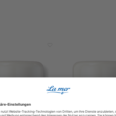
Supreme Lift
e Bewertung von 5 von 5 Sternen
Durchschnittliche Bewertung von 
eam Tag
Anti Age Cream Nacht
htigkeit
Lifting | Regeneration