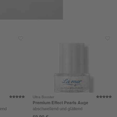
Ultra Booster
4.9 von 5 Sternen
Durchschnittliche Bewertung von 5 von 5 Sternen
Du
Premium Effect Pearls Auge
fend
abschwellend und glättend
69,90 €