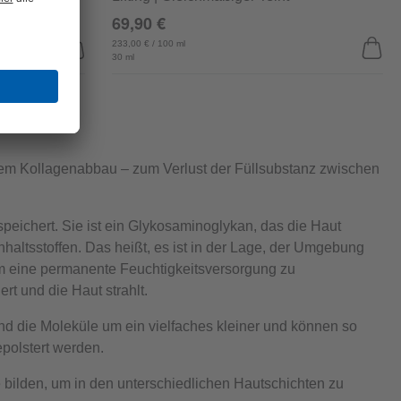
69,90 €
233,00 € / 100 ml
30 ml
dem Kollagenabbau – zum Verlust der Füllsubstanz zwischen
peichert. Sie ist ein Glykosaminoglykan, das die Haut
nhaltsstoffen. Das heißt, es ist in der Lage, der Umgebung
 um eine permanente Feuchtigkeitsversorgung zu
rt und die Haut strahlt.
nd die Moleküle um ein vielfaches kleiner und können so
epolstert werden.
 bilden, um in den unterschiedlichen Hautschichten zu