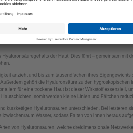
69,90 €
139,80 € / 100 ml
50 ml
s Hyaluronsäuregehalts der Haut. Dies führt – gemeinsam mit 
tehen.
gkeit anzieht und bis zum tausendfachen ihres Eigengewichts s
rt. Außerdem gehört die Hyaluronsäure zu den hygroskopischen I
r allem für eine trockene Haut ist dieser Wirkstoff essenziell,
Hautschichten, somit werden kleine Linien und Fältchen reduzie
nd kurzkettigen Hyaluronsäuren unterschieden. Bei letzteren si
 Zellzwischenraum Wasser, sodass Falten von innen heraus aufg
 Arten von Hyaluronsäuren, welche dreidimensionale Netzwerke