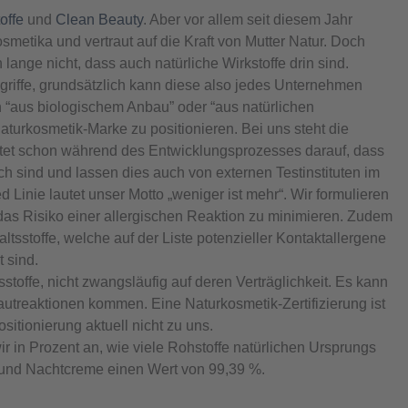
offe
und
Clean Beauty
. Aber vor allem seit diesem Jahr
Kosmetika und vertraut auf die Kraft von Mutter Natur. Doch
lange nicht, dass auch natürliche Wirkstoffe drin sind.
riffe, grundsätzlich kann diese also jedes Unternehmen
 “aus biologischem Anbau” oder “aus natürlichen
Naturkosmetik-Marke zu positionieren. Bei uns steht die
chtet schon während des Entwicklungsprozesses darauf, dass
ch sind und lassen dies auch von externen Testinstituten im
 Linie lautet unser Motto „weniger ist mehr“. Wir formulieren
 das Risiko einer allergischen Reaktion zu minimieren. Zudem
ltsstoffe, welche auf der Liste potenzieller Kontaktallergene
t sind.
sstoffe, nicht zwangsläufig auf deren Verträglichkeit. Es kann
autreaktionen kommen. Eine Naturkosmetik-Zertifizierung ist
ositionierung aktuell nicht zu uns.
 in Prozent an, wie viele Rohstoffe natürlichen Ursprungs
nd Nachtcreme einen Wert von 99,39 %.