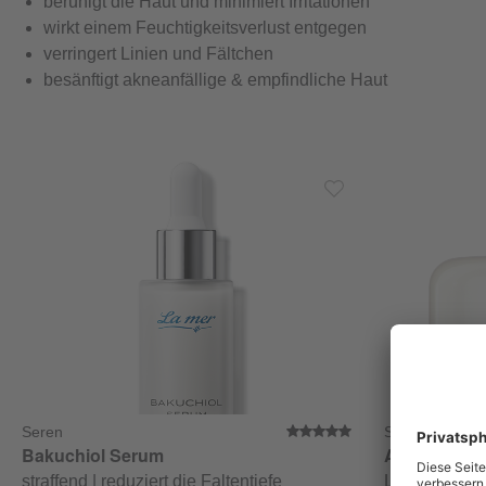
beruhigt die Haut und minimiert Irritationen
wirkt einem Feuchtigkeitsverlust entgegen
verringert Linien und Fältchen
besänftigt akneanfällige & empfindliche Haut
Seren
Supreme Lift
Durchschnittlich
Bakuchiol Serum
Anti Age Cr
straffend | reduziert die Faltentiefe
Lifting | Feuc