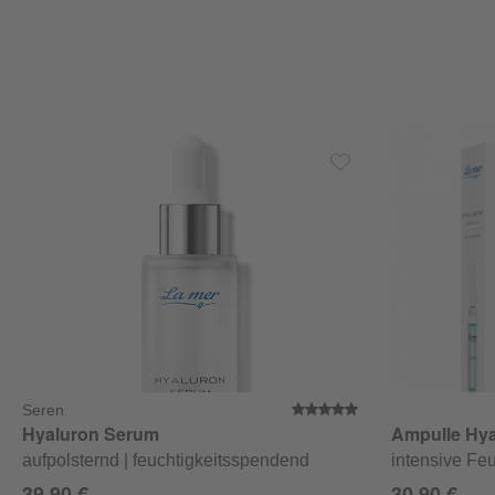
Seren
Durchschnittlich
Hyaluron Serum
Ampulle Hya
aufpolsternd | feuchtigkeitsspendend
intensive Fe
39,90 €
30,90 €